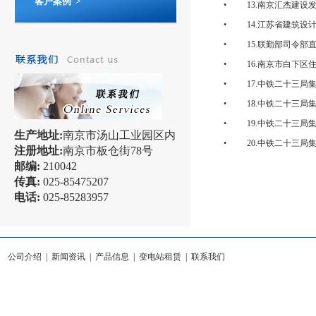
客户案例 >
•
13.南京汇杰建设发展
•
14.江苏省建筑设计
•
15.联勤部司令部直
•
16.南京市白下区住
•
17.中铁二十三局集
•
18.中铁二十三局集
•
19.中铁二十三局集
生产地址:
南京市汤山工业园区内
•
20.中铁二十三局集
注册地址:
南京市板仓街78号
邮编:
210042
传真:
025-85475207
电话:
025-85283957
公司介绍
|
新闻资讯
|
产品信息
|
变电站租赁
|
联系我们