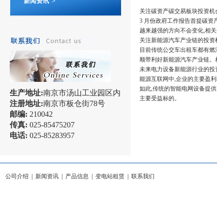
新闻资讯 >
关注碳资产碳交易板块投资机会
3 月份政府工作报告首提碳
越来越强的方向不会变化,相关
关注新能源汽车产业链的投资
目前传统公交车出租车都有燃
顺带利好新能源汽车产业链。
未来电力设备新能源行业的投
能源互联网中,企业的主要盈
如此,传统的智能电网设备提
生产地址:
南京市汤山工业园区内
主要受益标的。
注册地址:
南京市板仓街78号
邮编:
210042
传真:
025-85475207
电话:
025-85283957
公司介绍
|
新闻资讯
|
产品信息
|
变电站租赁
|
联系我们