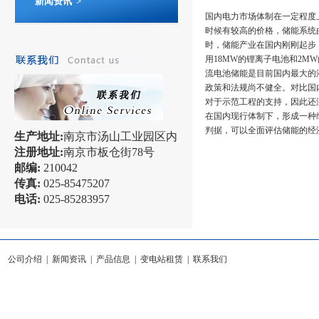
新闻资讯 >
国内电力市场体制在一定程度
时候有较高的价格，储能系统
时，储能产业在国内刚刚起步
用18MW的锂离子电池和2
流电池储能是目前国内最大的
政策和法规尚不健全。对比国
对于示范工程的支持，因此还
在国内现行体制下，形成一种
判据，可以全面评估储能的经
生产地址:
南京市汤山工业园区内
注册地址:
南京市板仓街78号
邮编:
210042
传真:
025-85475207
电话:
025-85283957
公司介绍
|
新闻资讯
|
产品信息
|
变电站租赁
|
联系我们